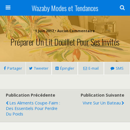
Wazaby Modes et Tendances
1 Juin 2017 • Aucun Commentaire
Préparer Un Lit Douillet Pour Ses Invités
Partager
Tweeter
Épingler
E-mail
SMS
Publication Précédente
Publication Suivante
Les Aliments Coupe-Faim :
Vivre Sur Un Bateau
Des Essentiels Pour Perdre
Du Poids