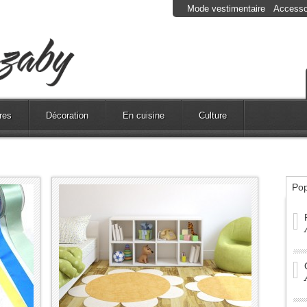
Mode vestimentaire
Accesso
res
Décoration
En cuisine
Culture
Pop