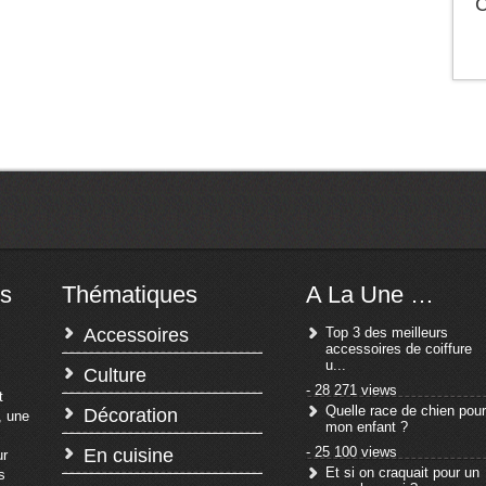
C
s
Thématiques
A La Une …
Accessoires
Top 3 des meilleurs
accessoires de coiffure
u...
Culture
- 28 271 views
t
Quelle race de chien pour
Décoration
, une
mon enfant ?
- 25 100 views
En cuisine
r
Et si on craquait pour un
s