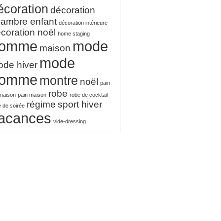
écoration
décoration
ambre enfant
décoration intérieure
coration noël
home staging
omme
mode
maison
mode
de hiver
omme
montre
noël
pain
robe
 maison
pain maison
robe de cocktail
régime
sport hiver
 de soirée
acances
vide-dressing