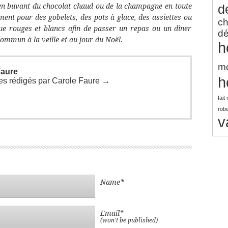
 en buvant du chocolat chaud ou de la champagne en toute
d
ement pour des gobelets, des pots à glace, des assiettes ou
ch
ue rouges et blancs afin de passer un repas ou un dîner
dé
ommun à la veille et au jour du Noël.
h
mo
Faure
h
cles rédigés par Carole Faure
→
fait
robe
v
Name*
Email*
(won't be published)