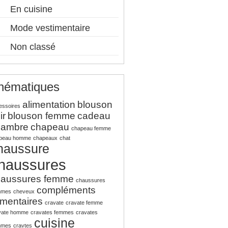
En cuisine
Mode vestimentaire
Non classé
hématiques
alimentation
blouson
essoires
ir
blouson femme
cadeau
hambre
chapeau
chapeau femme
peau homme
chapeaux
chat
haussure
haussures
haussures femme
chaussures
compléments
mmes
cheveux
imentaires
cravate
cravate femme
vate homme
cravates femmes
cravates
cuisine
mmes
cravtes