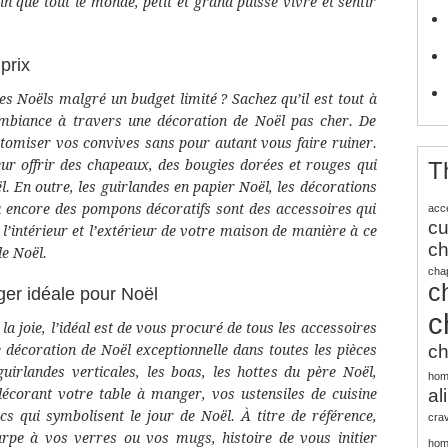
in que tout le monde, petit et grand puisse vivre et sentir
prix
es Noëls malgré un budget limité ? Sachez qu’il est tout à
’ambiance à travers une décoration de Noël pas cher. De
stomiser vos convives sans pour autant vous faire ruiner.
ur offrir des chapeaux, des bougies dorées et rouges qui
T
oël. En outre, les guirlandes en papier Noël, les décorations
ou encore des pompons décoratifs sont des accessoires qui
acc
cu
 l’intérieur et l’extérieur de votre maison de manière à ce
c
de Noël.
cha
c
ger idéale pour Noël
c
 la joie, l’idéal est de vous procuré de tous les accessoires
c
décoration de Noël exceptionnelle dans toutes les pièces
uirlandes verticales, les boas, les hottes du père Noël,
ho
al
 décorant votre table à manger, vos ustensiles de cuisine
s qui symbolisent le jour de Noël. À titre de référence,
cra
arpe à vos verres ou vos mugs, histoire de vous initier
ho