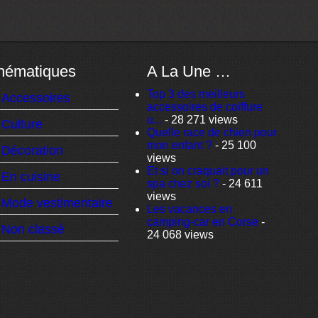
hématiques
A La Une …
Top 3 des meilleurs
Accessoires
accessoires de coiffure
u...
- 28 271 views
Culture
Quelle race de chien pour
mon enfant ?
- 25 100
Décoration
views
Et si on craquait pour un
En cuisine
spa chez soi ?
- 24 611
views
Mode vestimentaire
Les vacances en
camping-car en Corse
-
Non classé
24 068 views