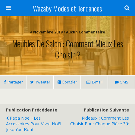
Wazaby Modes et Tendances
4 Novembre 2019 • Aucun Commentaire
Meubles De Salon : Comment Mieux Les
Choisir ?
Partager
Tweeter
Épingler
E-mail
SMS
Publication Précédente
Publication Suivante
Papa Noël : Les
Rideaux : Comment Les
Accessoires Pour Vivre Noël
Choisir Pour Chaque Pièce ?
Jusqu'au Bout