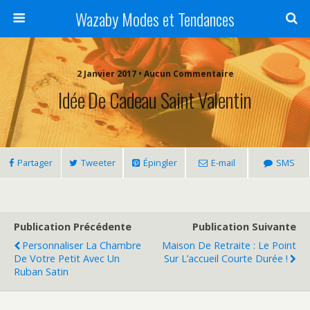
Wazaby Modes et Tendances
2 Janvier 2017 • Aucun Commentaire
Idée De Cadeau Saint Valentin
Partager
Tweeter
Épingler
E-mail
SMS
Publication Précédente
Publication Suivante
Personnaliser La Chambre
Maison De Retraite : Le Point
De Votre Petit Avec Un
Sur L’accueil Courte Durée !
Ruban Satin